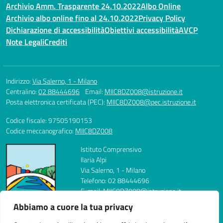
Archivio Amm. Trasparente 24.10.2022
Albo Online
Archivio albo online fino al 24.10.2022
Privacy Policy
Dichiarazione di accessibilità
Obiettivi accessibilità
AVCP
Note Legali
Crediti
Indirizzo:
Via Salerno, 1 - Milano
Centralino:
02 88444696
Email:
MIIC8DZ008@istruzione.it
Posta elettronica certificata (PEC):
MIIC8DZ008@pec.istruzione.it
Codice fiscale: 97505190153
Codice meccanografico:
MIIC8DZ008
Istituto Comprensivo
Ilaria Alpi
Via Salerno, 1 - Milano
Telefono: 02 88444696
E-mail: MIIC8DZ008@istruzione.it
PEC: MIIC8DZ008@pec.istruzione.it
Abbiamo a cuore la tua privacy
Codice Meccanografico: MIIC8DZ008
Codice Fiscale: 97505190153