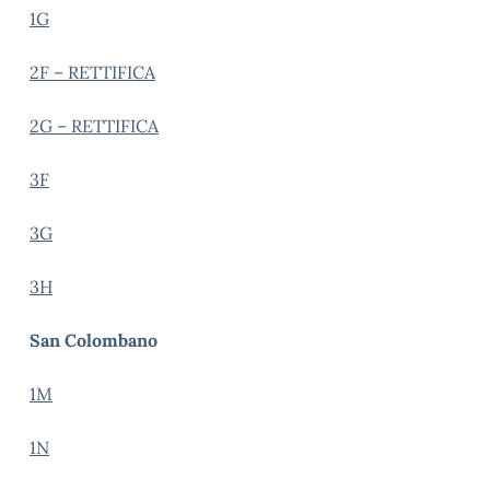
1G
2F – RETTIFICA
2G – RETTIFICA
3F
3G
3H
San Colombano
1M
1N