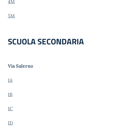
4M
5M
SCUOLA SECONDARIA
Via Salerno
1A
1B
1C
1D