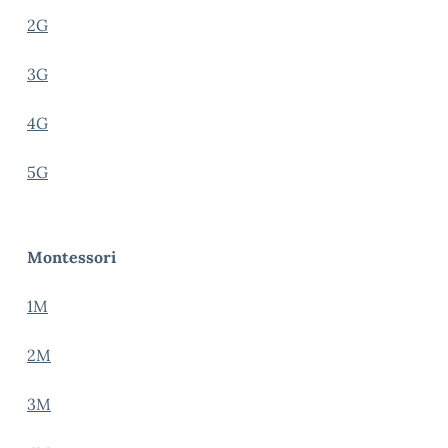
2G
3G
4G
5G
Montessori
1M
2M
3M