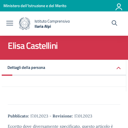
Vai ai contenuti
Vai al menu di navigazione
Vai al footer
Ministero dell'Istruzione e del Merito
Istituto Comprensivo
Ilaria Alpi
— Visita la pagina iniziale della scuola
Elisa Castellini
Dettagli della persona
Pubblicato:
17.01.2023
-
Revisione:
17.01.2023
Eccetto dove diversamente specificato, questo articolo è