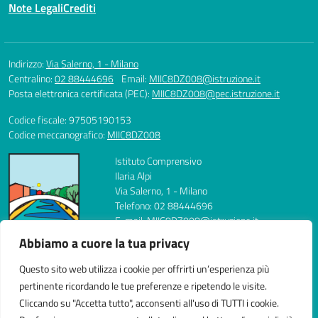
Note Legali
Crediti
Indirizzo:
Via Salerno, 1 - Milano
Centralino:
02 88444696
Email:
MIIC8DZ008@istruzione.it
Posta elettronica certificata (PEC):
MIIC8DZ008@pec.istruzione.it
Codice fiscale: 97505190153
Codice meccanografico:
MIIC8DZ008
Istituto Comprensivo
Ilaria Alpi
Via Salerno, 1 - Milano
Telefono: 02 88444696
E-mail: MIIC8DZ008@istruzione.it
PEC: MIIC8DZ008@pec.istruzione.it
Abbiamo a cuore la tua privacy
Codice Meccanografico: MIIC8DZ008
Codice Fiscale: 97505190153
Questo sito web utilizza i cookie per offrirti un’esperienza più
FAX: 0288444704
pertinente ricordando le tue preferenze e ripetendo le visite.
Cliccando su "Accetta tutto", acconsenti all'uso di TUTTI i cookie.