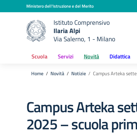
Vai ai contenuti
Vai al menu di navigazione
Vai al footer
Ministero dell'Istruzione e del Merito
Istituto Comprensivo
Ilaria Alpi
e della scuola
Via Salerno, 1 - Milano
— Visita la pagina iniziale del
Scuola
Servizi
Novità
Didattica
Home
Novità
Notizie
Campus Arteka sette
Campus Arteka se
2025 – scuola prim