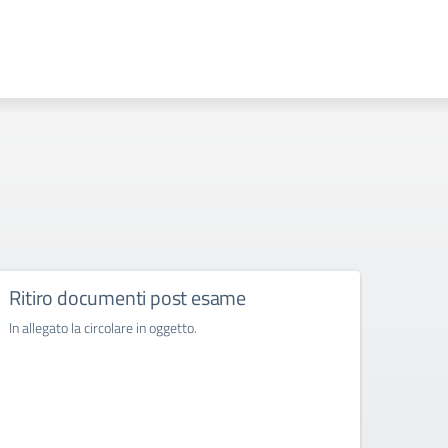
Ritiro documenti post esame
Acqui
svol
In allegato la circolare in oggetto.
l’ora
ore n
202
In alle