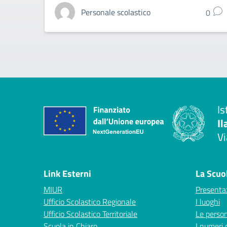
Personale scolastico
0
Is
Il
Vi
— 
Link Esterni
La Scuo
MIUR
Presenta
Ufficio Scolastico Regionale
I luoghi
Ufficio Scolastico Territoriale
Le perso
Scuola in Chiaro
I numeri 