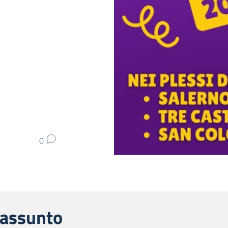
0
iassunto