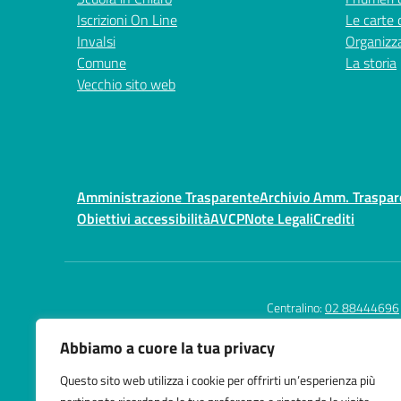
Iscrizioni On Line
Le carte 
Invalsi
Organizz
Comune
La storia
Vecchio sito web
Amministrazione Trasparente
Archivio Amm. Traspa
Obiettivi accessibilità
AVCP
Note Legali
Crediti
Centralino:
02 88444696
Abbiamo a cuore la tua privacy
Questo sito web utilizza i cookie per offrirti un’esperienza più
Istituto Comprensivo
Tele