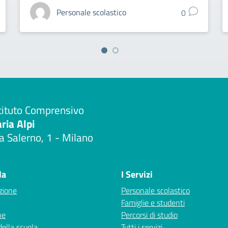
Personale scolastico
0
tituto Comprensivo
aria Alpi
a Salerno, 1 - Milano
Visita la pagina iniziale della scuola
la
I Servizi
zione
Personale scolastico
Famiglie e studenti
ne
Percorsi di studio
della scuola
Tutti i servizi