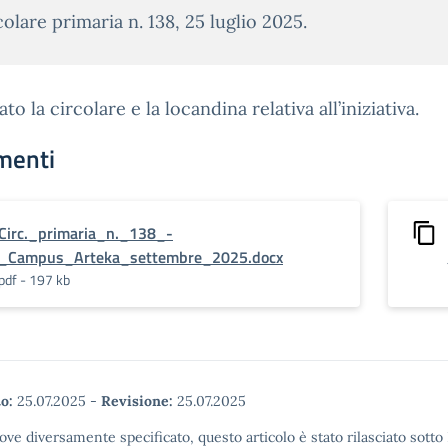
colare primaria n. 138, 25 luglio 2025.
ato la circolare e la locandina relativa all’iniziativa.
menti
Circ._primaria_n._138_-
_Campus_Arteka_settembre_2025.docx
pdf - 197 kb
o:
25.07.2025
-
Revisione:
25.07.2025
ove diversamente specificato, questo articolo è stato rilasciato sott