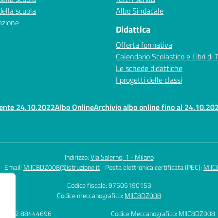
della scuola
Albo Sindacale
azione
Didattica
Offerta formativa
Calendario Scolastico e Libri di 
Le schede didattiche
I progetti delle classi
rente 24.10.2022
Albo Online
Archivio albo online fino al 24.10.20
Indirizzo:
Via Salerno, 1 - Milano
Email:
MIIC8DZ008@istruzione.it
Posta elettronica certificata (PEC):
MIIC
Codice fiscale: 97505190153
Codice meccanografico:
MIIC8DZ008
fono: 02 88444696
Codice Meccanografico: MIIC8DZ008