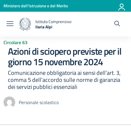
Vai ai contenuti
Vai al menu di navigazione
Vai al footer
Ministero dell'Istruzione e del Merito
Istituto Comprensivo
Ilaria Alpi
— Visita la pagina iniziale della scuola
Circolare 63
Azioni di sciopero previste per il
giorno 15 novembre 2024
Comunicazione obbligatoria ai sensi dell’art. 3,
comma 5 dell’accordo sulle norme di garanzia
dei servizi pubblici essenziali
Personale scolastico