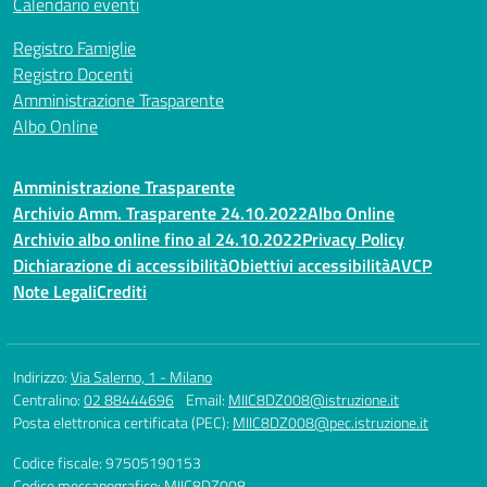
Calendario eventi
Registro Famiglie
Registro Docenti
Amministrazione Trasparente
Albo Online
Amministrazione Trasparente
Archivio Amm. Trasparente 24.10.2022
Albo Online
Archivio albo online fino al 24.10.2022
Privacy Policy
Dichiarazione di accessibilità
Obiettivi accessibilità
AVCP
Note Legali
Crediti
Indirizzo:
Via Salerno, 1 - Milano
Centralino:
02 88444696
Email:
MIIC8DZ008@istruzione.it
Posta elettronica certificata (PEC):
MIIC8DZ008@pec.istruzione.it
Codice fiscale: 97505190153
Codice meccanografico:
MIIC8DZ008