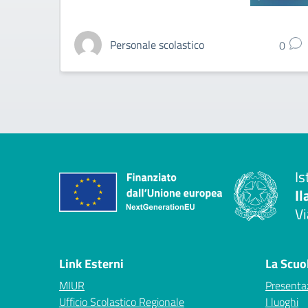
Personale scolastico
0
Is
Il
Vi
— 
Link Esterni
La Scuo
MIUR
Presenta
Ufficio Scolastico Regionale
I luoghi