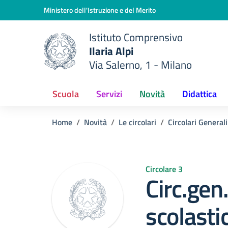
Vai ai contenuti
Vai al menu di navigazione
Vai al footer
Ministero dell'Istruzione e del Merito
Istituto Comprensivo
Ilaria Alpi
e della scuola
Via Salerno, 1 - Milano
— Visita la pagina iniziale del
Scuola
Servizi
Novità
Didattica
Home
Novità
Le circolari
Circolari Generali
Circolare 3
Circ.gen.
scolasti