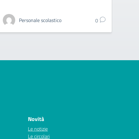
In alle
Personale scolastico
0
Novità
Le notizie
Le circolari