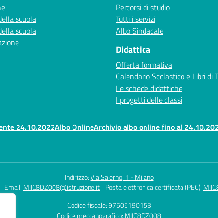
ne
Percorsi di studio
della scuola
Tutti i servizi
della scuola
Albo Sindacale
azione
Didattica
Offerta formativa
Calendario Scolastico e Libri di 
Le schede didattiche
I progetti delle classi
rente 24.10.2022
Albo Online
Archivio albo online fino al 24.10.20
Indirizzo:
Via Salerno, 1 - Milano
Email:
MIIC8DZ008@istruzione.it
Posta elettronica certificata (PEC):
MIIC
Codice fiscale: 97505190153
Codice meccanografico:
MIIC8DZ008