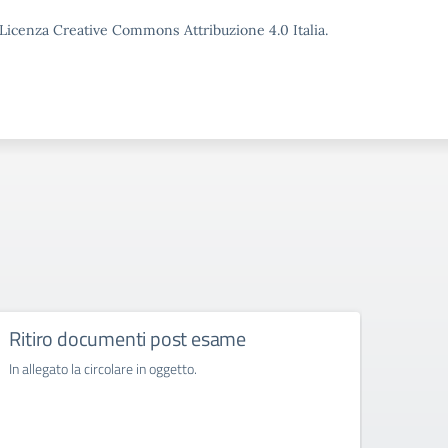
o Licenza Creative Commons Attribuzione 4.0 Italia.
Ritiro documenti post esame
Acqui
svol
In allegato la circolare in oggetto.
l’ora
ore n
202