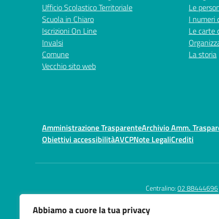
Ufficio Scolastico Territoriale
Le perso
Scuola in Chiaro
I numeri 
Iscrizioni On Line
Le carte 
Invalsi
Organizz
Comune
La storia
Vecchio sito web
Amministrazione Trasparente
Archivio Amm. Traspa
Obiettivi accessibilità
AVCP
Note Legali
Crediti
Centralino:
02 88444696
Abbiamo a cuore la tua privacy