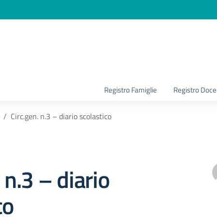
la scuola
Registro Famiglie
Registro Doce
Circ.gen. n.3 – diario scolastico
 n.3 – diario
co