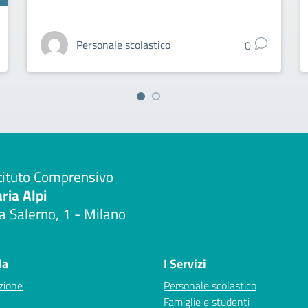
Personale scolastico
0
tituto Comprensivo
aria Alpi
a Salerno, 1 - Milano
Visita la pagina iniziale della scuola
la
I Servizi
zione
Personale scolastico
Famiglie e studenti