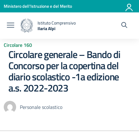
Vai ai contenuti
Vai al menu di navigazione
Vai al footer
Ministero dell'Istruzione e del Merito
Istituto Comprensivo
Ilaria Alpi
— Visita la pagina iniziale della scuola
Circolare 160
Circolare generale – Bando di
Concorso per la copertina del
diario scolastico -1a edizione
a.s. 2022-2023
Personale scolastico