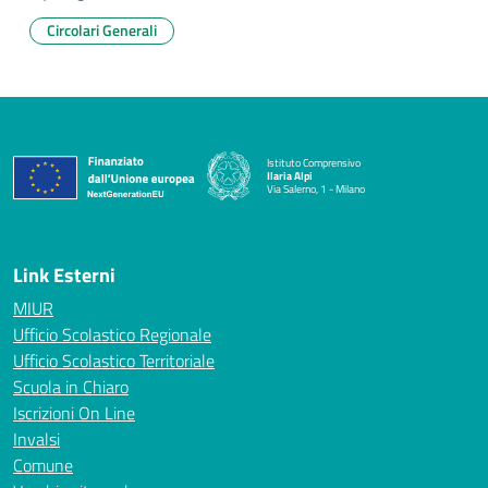
Circolari Generali
Istituto Comprensivo
Ilaria Alpi
Via Salerno, 1 - Milano
— Visita la pagina iniziale della scuola
Link Esterni
MIUR
Ufficio Scolastico Regionale
Ufficio Scolastico Territoriale
Scuola in Chiaro
Iscrizioni On Line
Invalsi
Comune