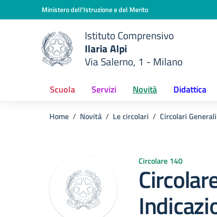
Vai ai contenuti
Vai al menu di navigazione
Vai al footer
Ministero dell'Istruzione e del Merito
Istituto Comprensivo
Ilaria Alpi
e della scuola
Via Salerno, 1 - Milano
— Visita la pagina iniziale del
Scuola
Servizi
Novità
Didattica
Home
Novità
Le circolari
Circolari Generali
Circolare 140
Circolar
Indicazio