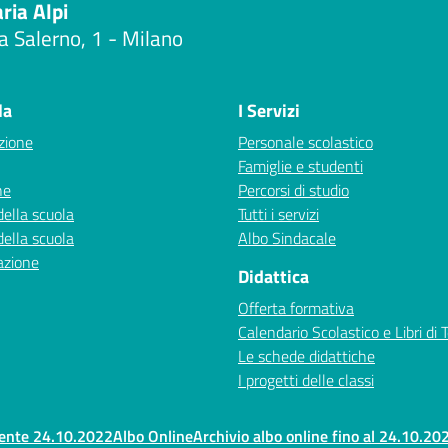
aria Alpi
a Salerno, 1 - Milano
Visita la pagina iniziale della scuola
la
I Servizi
zione
Personale scolastico
Famiglie e studenti
ne
Percorsi di studio
della scuola
Tutti i servizi
della scuola
Albo Sindacale
azione
Didattica
Offerta formativa
Calendario Scolastico e Libri di 
Le schede didattiche
I progetti delle classi
rente 24.10.2022
Albo Online
Archivio albo online fino al 24.10.20