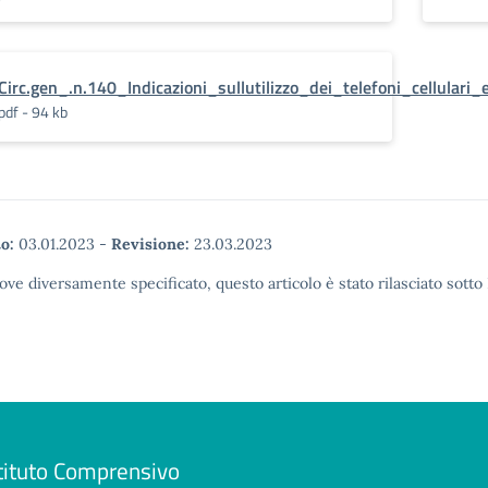
Circ.gen_.n.140_Indicazioni_sullutilizzo_dei_telefoni_cellulari_
pdf - 94 kb
o:
03.01.2023
-
Revisione:
23.03.2023
ove diversamente specificato, questo articolo è stato rilasciato sott
tituto Comprensivo