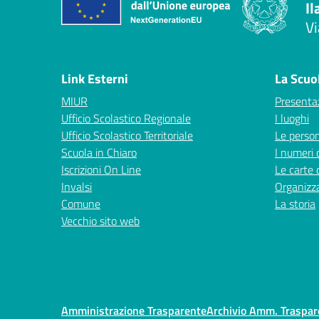
Il
Vi
— 
Link Esterni
La Scuo
MIUR
Presenta
Ufficio Scolastico Regionale
I luoghi
Ufficio Scolastico Territoriale
Le perso
Scuola in Chiaro
I numeri 
Iscrizioni On Line
Le carte 
Invalsi
Organizz
Comune
La storia
Vecchio sito web
Amministrazione Trasparente
Archivio Amm. Traspa