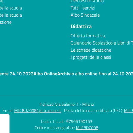
ne
Percorsi di studio
della scuola
Tutti i servizi
della scuola
Albo Sindacale
azione
Didattica
Offerta formativa
Calendario Scolastico e Libri di 
Le schede didattiche
I progetti delle classi
rente 24.10.2022
Albo Online
Archivio albo online fino al 24.10.20
Indirizzo:
Via Salerno, 1 - Milano
Email:
MIIC8DZ008@istruzione.it
Posta elettronica certificata (PEC):
MIIC
Codice fiscale: 97505190153
Codice meccanografico:
MIIC8DZ008