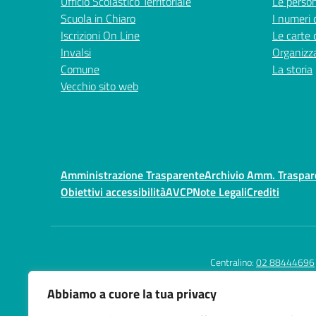
Ufficio Scolastico Territoriale
Le perso
Scuola in Chiaro
I numeri 
Iscrizioni On Line
Le carte 
Invalsi
Organizz
Comune
La storia
Vecchio sito web
Amministrazione Trasparente
Archivio Amm. Traspa
Obiettivi accessibilità
AVCP
Note Legali
Crediti
Centralino:
02 88444696
Abbiamo a cuore la tua privacy