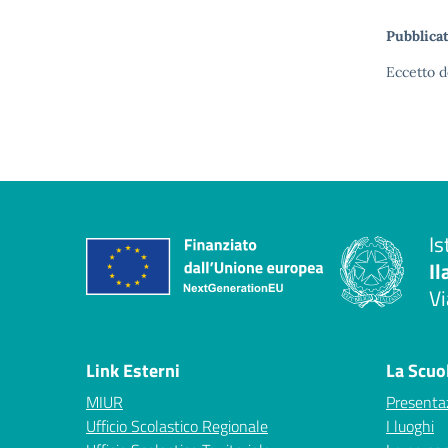
Pubblicat
Eccetto d
Is
Il
Vi
— 
Link Esterni
La Scuo
MIUR
Presenta
Ufficio Scolastico Regionale
I luoghi