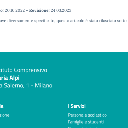
o:
20.10.2022
-
Revisione:
24.03.2023
ove diversamente specificato, questo articolo è stato rilasciato sott
tituto Comprensivo
aria Alpi
a Salerno, 1 - Milano
Visita la pagina iniziale della scuola
la
I Servizi
zione
Personale scolastico
Famiglie e studenti