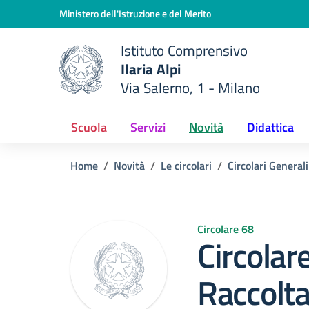
Vai ai contenuti
Vai al menu di navigazione
Vai al footer
Ministero dell'Istruzione e del Merito
Istituto Comprensivo
Ilaria Alpi
e della scuola
Via Salerno, 1 - Milano
— Visita la pagina iniziale del
Scuola
Servizi
Novità
Didattica
Home
Novità
Le circolari
Circolari Generali
Circolare 68
Circolar
Raccolta