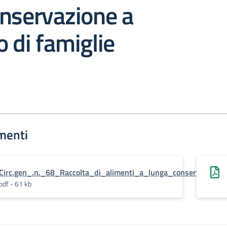
nservazione a
 di famiglie
menti
Circ.gen_.n._68_Raccolta_di_alimenti_a_lunga_conservazione
pdf - 61 kb