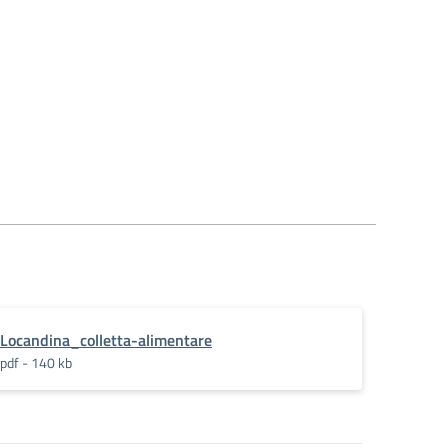
_a_sostegno_di_famiglie
Locandina_colletta-alimentare
pdf - 140 kb