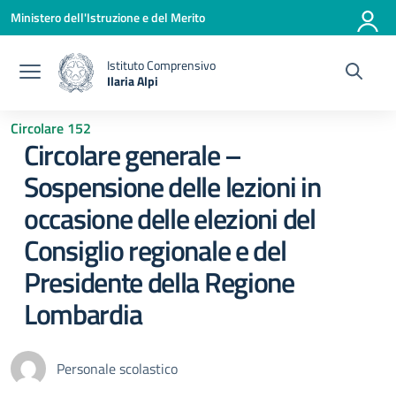
Vai ai contenuti
Vai al menu di navigazione
Vai al footer
Ministero dell'Istruzione e del Merito
Istituto Comprensivo
Ilaria Alpi
— Visita la pagina iniziale della scuola
Circolare 152
Circolare generale –
Sospensione delle lezioni in
occasione delle elezioni del
Consiglio regionale e del
Presidente della Regione
Lombardia
Personale scolastico