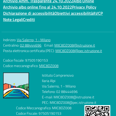
Archivio Amm. Trasparente 24.10.2022
Albo Online
Archivio albo online fino al 24.10.2022
Privacy Policy
Dichiarazione di accessibilità
Obiettivi accessibilità
AVCP
Note Legali
Crediti
Indirizzo:
Via Salerno, 1 - Milano
Centralino:
02 88444696
Email:
MIIC8DZ008@istruzione.it
Posta elettronica certificata (PEC):
MIIC8DZ008@pec.istruzione.it
Codice fiscale: 97505190153
Codice meccanografico:
MIIC8DZ008
Istituto Comprensivo
Ilaria Alpi
Via Salerno, 1 - Milano
Telefono: 02 88444696
E-mail: MIIC8DZ008@istruzione.it
PEC: MIIC8DZ008@pec.istruzione.it
Codice Meccanografico: MIIC8DZ008
Codice Fiscale: 97505190153