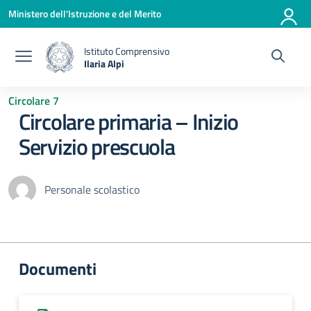
Vai ai contenuti
Vai al menu di navigazione
Vai al footer
Ministero dell'Istruzione e del Merito
Istituto Comprensivo
Ilaria Alpi
— Visita la pagina iniziale della scuola
Circolare 7
Circolare primaria – Inizio
Servizio prescuola
Personale scolastico
Documenti