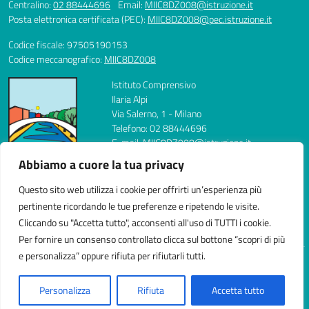
Centralino:
02 88444696
Email:
MIIC8DZ008@istruzione.it
Posta elettronica certificata (PEC):
MIIC8DZ008@pec.istruzione.it
Codice fiscale: 97505190153
Codice meccanografico:
MIIC8DZ008
Istituto Comprensivo
Ilaria Alpi
Via Salerno, 1 - Milano
Telefono: 02 88444696
E-mail: MIIC8DZ008@istruzione.it
PEC: MIIC8DZ008@pec.istruzione.it
Abbiamo a cuore la tua privacy
Codice Meccanografico: MIIC8DZ008
Codice Fiscale: 97505190153
Questo sito web utilizza i cookie per offrirti un’esperienza più
FAX: 0288444704
pertinente ricordando le tue preferenze e ripetendo le visite.
Cliccando su "Accetta tutto", acconsenti all'uso di TUTTI i cookie.
Per fornire un consenso controllato clicca sul bottone “scopri di più
e personalizza” oppure rifiuta per rifiutarli tutti.
Idea e progetto di Designers Italia
Personalizza
Rifiuta
Accetta tutto