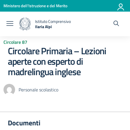
Vai ai contenuti
Vai al menu di navigazione
Vai al footer
Ministero dell'Istruzione e del Merito
Istituto Comprensivo
Ilaria Alpi
— Visita la pagina iniziale della scuola
Circolare 87
Circolare Primaria – Lezioni
aperte con esperto di
madrelingua inglese
Personale scolastico
Documenti