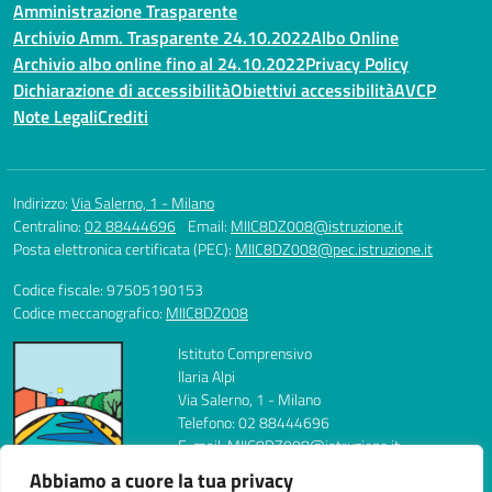
Amministrazione Trasparente
Archivio Amm. Trasparente 24.10.2022
Albo Online
Archivio albo online fino al 24.10.2022
Privacy Policy
Dichiarazione di accessibilità
Obiettivi accessibilità
AVCP
Note Legali
Crediti
Indirizzo:
Via Salerno, 1 - Milano
Centralino:
02 88444696
Email:
MIIC8DZ008@istruzione.it
Posta elettronica certificata (PEC):
MIIC8DZ008@pec.istruzione.it
Codice fiscale: 97505190153
Codice meccanografico:
MIIC8DZ008
Istituto Comprensivo
Ilaria Alpi
Via Salerno, 1 - Milano
Telefono: 02 88444696
E-mail: MIIC8DZ008@istruzione.it
PEC: MIIC8DZ008@pec.istruzione.it
Abbiamo a cuore la tua privacy
Codice Meccanografico: MIIC8DZ008