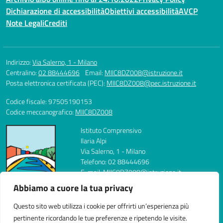
Dichiarazione di accessibilità
Obiettivi accessibilità
AVCP
Note Legali
Crediti
Indirizzo:
Via Salerno, 1 - Milano
Centralino:
02 88444696
Email:
MIIC8DZ008@istruzione.it
Posta elettronica certificata (PEC):
MIIC8DZ008@pec.istruzione.it
Codice fiscale: 97505190153
Codice meccanografico:
MIIC8DZ008
Istituto Comprensivo
Ilaria Alpi
Via Salerno, 1 - Milano
Telefono: 02 88444696
E-mail: MIIC8DZ008@istruzione.it
PEC: MIIC8DZ008@pec.istruzione.it
Abbiamo a cuore la tua privacy
Codice Meccanografico: MIIC8DZ008
Codice Fiscale: 97505190153
Questo sito web utilizza i cookie per offrirti un’esperienza più
FAX: 0288444704
pertinente ricordando le tue preferenze e ripetendo le visite.