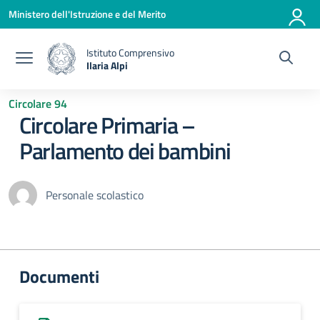
Vai ai contenuti
Vai al menu di navigazione
Vai al footer
Ministero dell'Istruzione e del Merito
Istituto Comprensivo
Ilaria Alpi
— Visita la pagina iniziale della scuola
Circolare 94
Circolare Primaria –
Parlamento dei bambini
Personale scolastico
Documenti