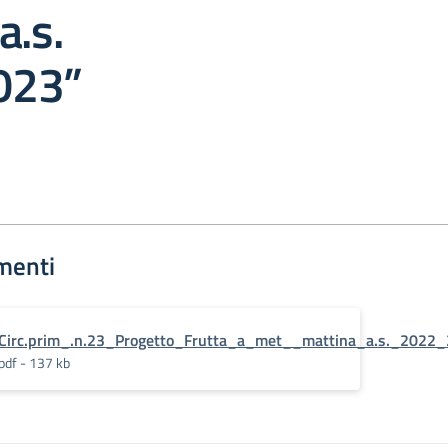
a.s.
023”
menti
Circ.prim_.n.23_Progetto_Frutta_a_met__mattina_a.s._2022
pdf - 137 kb