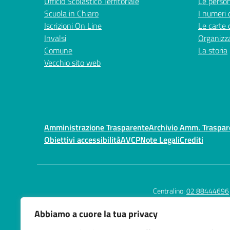
Ufficio Scolastico Territoriale
Le perso
Scuola in Chiaro
I numeri 
Iscrizioni On Line
Le carte 
Invalsi
Organizz
Comune
La storia
Vecchio sito web
Amministrazione Trasparente
Archivio Amm. Traspa
Obiettivi accessibilità
AVCP
Note Legali
Crediti
Centralino:
02 88444696
Abbiamo a cuore la tua privacy