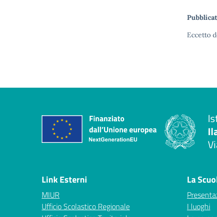
Pubblicat
Eccetto d
Is
Il
Vi
— 
Link Esterni
La Scuo
MIUR
Presenta
Ufficio Scolastico Regionale
I luoghi