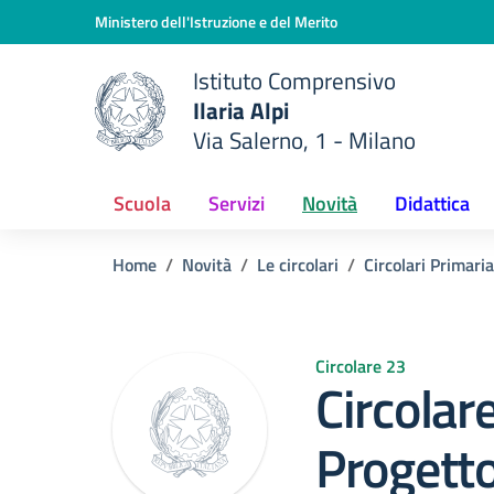
Vai ai contenuti
Vai al menu di navigazione
Vai al footer
Ministero dell'Istruzione e del Merito
Istituto Comprensivo
Ilaria Alpi
e della scuola
Via Salerno, 1 - Milano
— Visita la pagina iniziale del
Scuola
Servizi
Novità
Didattica
Home
Novità
Le circolari
Circolari Primaria
Circolare 23
Circolar
Progetto