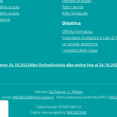
ne
Percorsi di studio
della scuola
Tutti i servizi
della scuola
Albo Sindacale
azione
Didattica
Offerta formativa
Calendario Scolastico e Libri di 
Le schede didattiche
I progetti delle classi
rente 24.10.2022
Albo Online
Archivio albo online fino al 24.10.20
Indirizzo:
Via Salerno, 1 - Milano
Email:
MIIC8DZ008@istruzione.it
Posta elettronica certificata (PEC):
MIIC
Codice fiscale: 97505190153
Codice meccanografico:
MIIC8DZ008