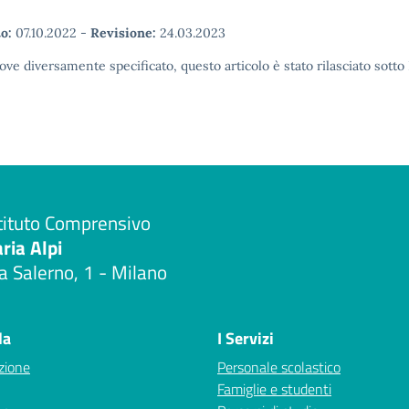
o:
07.10.2022
-
Revisione:
24.03.2023
ove diversamente specificato, questo articolo è stato rilasciato sott
tituto Comprensivo
aria Alpi
a Salerno, 1 - Milano
Visita la pagina iniziale della scuola
la
I Servizi
zione
Personale scolastico
Famiglie e studenti