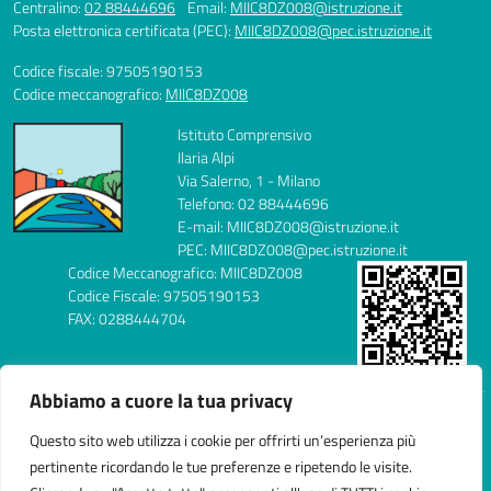
Centralino:
02 88444696
Email:
MIIC8DZ008@istruzione.it
Posta elettronica certificata (PEC):
MIIC8DZ008@pec.istruzione.it
Codice fiscale: 97505190153
Codice meccanografico:
MIIC8DZ008
Istituto Comprensivo
Ilaria Alpi
Via Salerno, 1 - Milano
Telefono: 02 88444696
E-mail: MIIC8DZ008@istruzione.it
PEC: MIIC8DZ008@pec.istruzione.it
Codice Meccanografico: MIIC8DZ008
Codice Fiscale: 97505190153
FAX: 0288444704
Abbiamo a cuore la tua privacy
Idea e progetto di Designers Italia
Questo sito web utilizza i cookie per offrirti un’esperienza più
pertinente ricordando le tue preferenze e ripetendo le visite.