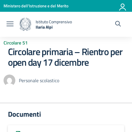
Vai ai contenuti
Vai al menu di navigazione
Vai al footer
Ministero dell'Istruzione e del Merito
Istituto Comprensivo
Ilaria Alpi
— Visita la pagina iniziale della scuola
Circolare 51
Circolare primaria – Rientro per
open day 17 dicembre
Personale scolastico
Documenti