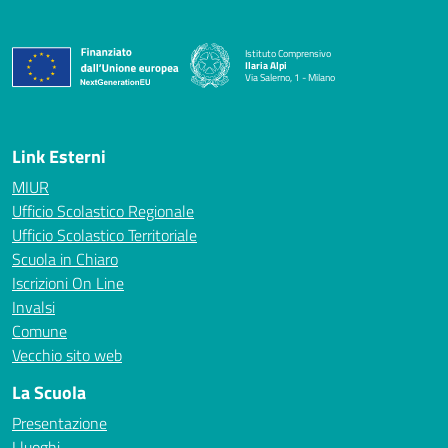
Istituto Comprensivo
Ilaria Alpi
Via Salerno, 1 - Milano
— Visita la pagina iniziale della scuola
Link Esterni
MIUR
Ufficio Scolastico Regionale
Ufficio Scolastico Territoriale
Scuola in Chiaro
Iscrizioni On Line
Invalsi
Comune
Vecchio sito web
La Scuola
Presentazione
I luoghi