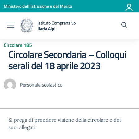
Vai ai contenuti
Vai al menu di navigazione
Vai al footer
Ministero dell'Istruzione e del Merito
Istituto Comprensivo
Ilaria Alpi
— Visita la pagina iniziale della scuola
Circolare 185
Circolare Secondaria – Colloqui
serali del 18 aprile 2023
Personale scolastico
Si prega di prendere visione della circolare e dei
suoi allegati