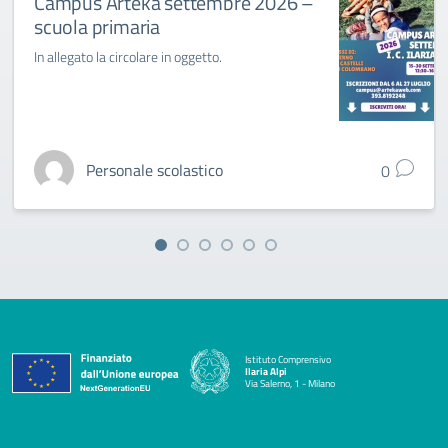
Campus Arteka settembre 2026 –
scuola primaria
In allegato la circolare in oggetto.
Personale scolastico
0
Istituto Comprensivo
Ilaria Alpi
Via Salerno, 1 - Milano
— Visita la pagina iniziale della scuola