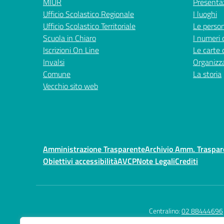
MIUR
Presenta
Ufficio Scolastico Regionale
I luoghi
Ufficio Scolastico Territoriale
Le perso
Scuola in Chiaro
I numeri 
Iscrizioni On Line
Le carte 
Invalsi
Organizz
Comune
La storia
Vecchio sito web
Amministrazione Trasparente
Archivio Amm. Traspa
Obiettivi accessibilità
AVCP
Note Legali
Crediti
Centralino:
02 88444696