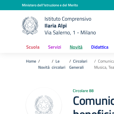
Vai ai contenuti
Vai al menu di navigazione
Vai al footer
Ministero dell'Istruzione e del Merito
Istituto Comprensivo
Ilaria Alpi
e della scuola
Via Salerno, 1 - Milano
— Visita la pagina iniziale del
Scuola
Servizi
Novità
Didattica
Home
Le
Circolari
Comunicaz
Novità
circolari
Generali
Musica, Tea
Circolare 88
Comunic