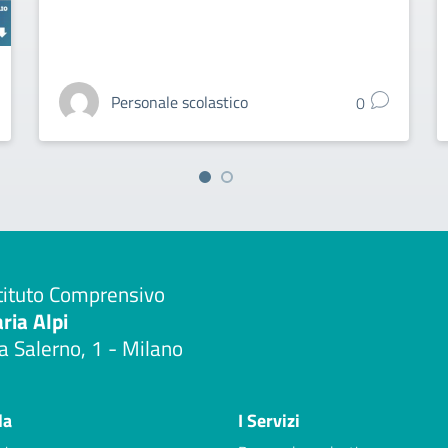
Personale scolastico
0
tituto Comprensivo
aria Alpi
a Salerno, 1 - Milano
Visita la pagina iniziale della scuola
la
I Servizi