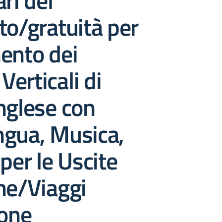
ri del
to/gratuità per
ento dei
 Verticali di
nglese con
ngua, Musica,
 per le Uscite
he/Viaggi
ione