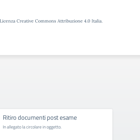
o Licenza Creative Commons Attribuzione 4.0 Italia.
Ritiro documenti post esame
Acqui
svol
In allegato la circolare in oggetto.
l’ora
ore n