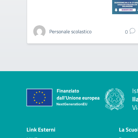
Personale scolastico
0
Is
Il
Vi
— 
Link Esterni
La Scuo