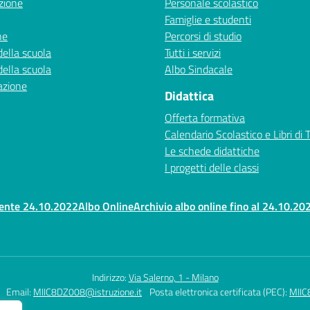
zione
Personale scolastico
Famiglie e studenti
ne
Percorsi di studio
della scuola
Tutti i servizi
della scuola
Albo Sindacale
azione
Didattica
Offerta formativa
Calendario Scolastico e Libri di 
Le schede didattiche
I progetti delle classi
rente 24.10.2022
Albo Online
Archivio albo online fino al 24.10.20
Indirizzo:
Via Salerno, 1 - Milano
Email:
MIIC8DZ008@istruzione.it
Posta elettronica certificata (PEC):
MIIC