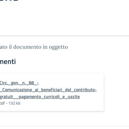
gato il documento in oggetto
menti
Circ._gen._n._88_-
_Comunicazione_ai_beneficiari_del_contributo-
gratuit__pagamento_curricoli_e_uscite
pdf - 132 kb