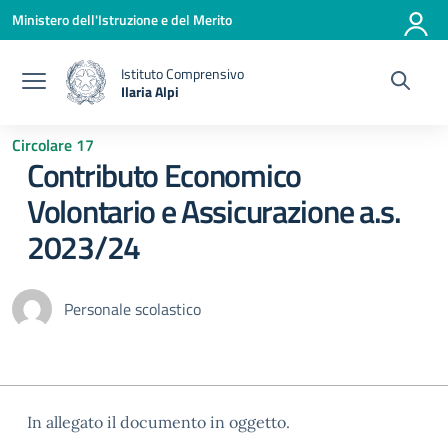
Vai ai contenuti
Vai al menu di navigazione
Vai al footer
Ministero dell'Istruzione e del Merito
Istituto Comprensivo
Ilaria Alpi
— Visita la pagina iniziale della scuola
Circolare 17
Contributo Economico
Volontario e Assicurazione a.s.
2023/24
Personale scolastico
In allegato il documento in oggetto.