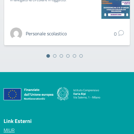
Personale scolastico
0
Istituto Comprensivo
Ilaria Alpi
Via Salerno, 1 - Milano
— Visita la pagina iniziale della scuola
Link Esterni
MIUR