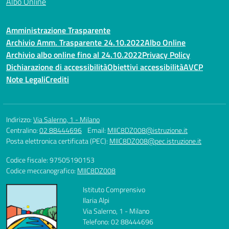
Albo Online
Amministrazione Trasparente
Archivio Amm. Trasparente 24.10.2022
Albo Online
Archivio albo online fino al 24.10.2022
Privacy Policy
Dichiarazione di accessibilità
Obiettivi accessibilità
AVCP
Note Legali
Crediti
Indirizzo:
Via Salerno, 1 - Milano
Centralino:
02 88444696
Email:
MIIC8DZ008@istruzione.it
Posta elettronica certificata (PEC):
MIIC8DZ008@pec.istruzione.it
Codice fiscale: 97505190153
Codice meccanografico:
MIIC8DZ008
Istituto Comprensivo
Ilaria Alpi
Via Salerno, 1 - Milano
Telefono: 02 88444696