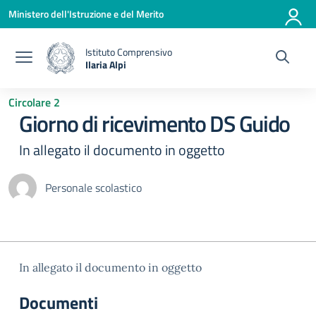
Vai ai contenuti
Vai al menu di navigazione
Vai al footer
Ministero dell'Istruzione e del Merito
Istituto Comprensivo
Ilaria Alpi
— Visita la pagina iniziale della scuola
Circolare 2
Giorno di ricevimento DS Guido
In allegato il documento in oggetto
Personale scolastico
In allegato il documento in oggetto
Documenti