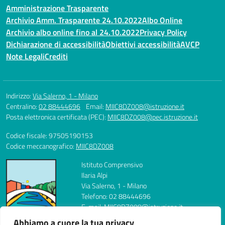
Amministrazione Trasparente
Archivio Amm. Trasparente 24.10.2022
Albo Online
Archivio albo online fino al 24.10.2022
Privacy Policy
Dichiarazione di accessibilità
Obiettivi accessibilità
AVCP
Note Legali
Crediti
Indirizzo:
Via Salerno, 1 - Milano
Centralino:
02 88444696
Email:
MIIC8DZ008@istruzione.it
Posta elettronica certificata (PEC):
MIIC8DZ008@pec.istruzione.it
Codice fiscale: 97505190153
Codice meccanografico:
MIIC8DZ008
Istituto Comprensivo
Ilaria Alpi
Via Salerno, 1 - Milano
Telefono: 02 88444696
E-mail: MIIC8DZ008@istruzione.it
PEC: MIIC8DZ008@pec.istruzione.it
Abbiamo a cuore la tua privacy