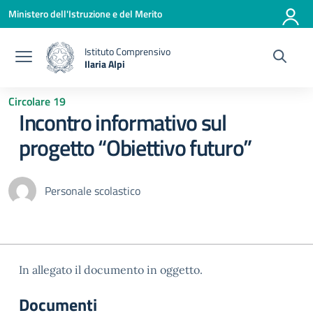
Vai ai contenuti
Vai al menu di navigazione
Vai al footer
Ministero dell'Istruzione e del Merito
Istituto Comprensivo
Ilaria Alpi
— Visita la pagina iniziale della scuola
Circolare 19
Incontro informativo sul
progetto “Obiettivo futuro”
Personale scolastico
In allegato il documento in oggetto.
Documenti