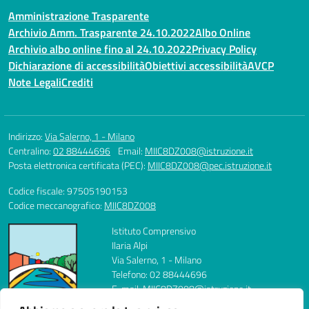
Amministrazione Trasparente
Archivio Amm. Trasparente 24.10.2022
Albo Online
Archivio albo online fino al 24.10.2022
Privacy Policy
Dichiarazione di accessibilità
Obiettivi accessibilità
AVCP
Note Legali
Crediti
Indirizzo:
Via Salerno, 1 - Milano
Centralino:
02 88444696
Email:
MIIC8DZ008@istruzione.it
Posta elettronica certificata (PEC):
MIIC8DZ008@pec.istruzione.it
Codice fiscale: 97505190153
Codice meccanografico:
MIIC8DZ008
Istituto Comprensivo
Ilaria Alpi
Via Salerno, 1 - Milano
Telefono: 02 88444696
E-mail: MIIC8DZ008@istruzione.it
PEC: MIIC8DZ008@pec.istruzione.it