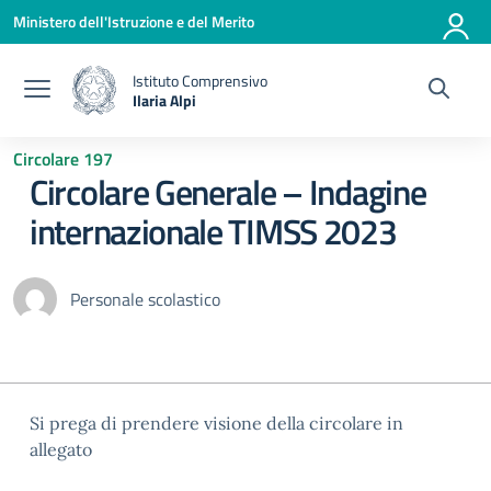
Vai ai contenuti
Vai al menu di navigazione
Vai al footer
Ministero dell'Istruzione e del Merito
Istituto Comprensivo
Ilaria Alpi
— Visita la pagina iniziale della scuola
Circolare 197
Circolare Generale – Indagine
internazionale TIMSS 2023
Personale scolastico
Si prega di prendere visione della circolare in
allegato