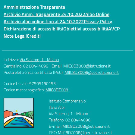
Amministrazione Trasparente
Archivio Amm. Trasparente 24.10.2022
Albo Online
Archivio albo online fino al 24.10.2022
Privacy Policy
Dichiarazione di accessibilità
Obiettivi accessibilità
AVCP
Note Legali
Crediti
Indirizzo:
Via Salerno, 1 - Milano
Centralino:
02 88444696
Email:
MIIC8DZ008@istruzione.it
Posta elettronica certificata (PEC):
MIIC8DZ008@pec.istruzione.it
Codice fiscale: 97505190153
Codice meccanografico:
MIIC8DZ008
Istituto Comprensivo
Ilaria Alpi
Via Salerno, 1 - Milano
Telefono: 02 88444696
E-mail: MIIC8DZ008@istruzione.it
PEC: MIIC8DZ008@pec.istruzione.it