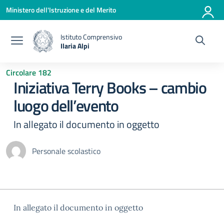
Vai ai contenuti
Vai al menu di navigazione
Vai al footer
Ministero dell'Istruzione e del Merito
Istituto Comprensivo
Ilaria Alpi
— Visita la pagina iniziale della scuola
Circolare 182
Iniziativa Terry Books – cambio
luogo dell’evento
In allegato il documento in oggetto
Personale scolastico
In allegato il documento in oggetto