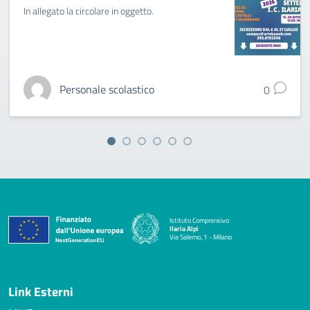
In allegato la circolare in oggetto.
Personale scolastico
0
Istituto Comprensivo
Ilaria Alpi
Via Salerno, 1 - Milano
— Visita la pagina iniziale della scuola
Link Esterni