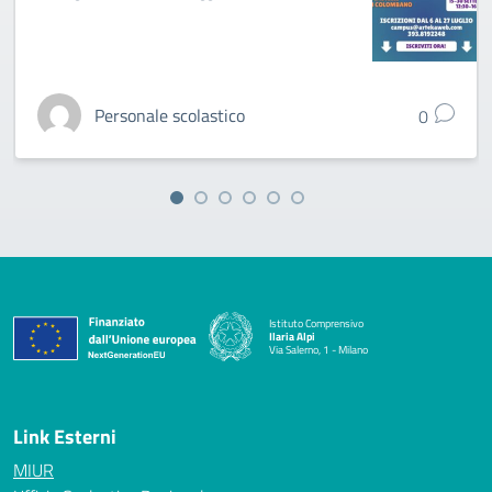
Personale scolastico
0
Istituto Comprensivo
Ilaria Alpi
Via Salerno, 1 - Milano
— Visita la pagina iniziale della scuola
Link Esterni
MIUR