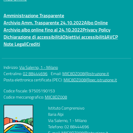
Amministrazione Trasparente
Archivio Amm. Trasparente 24.10.2022
Albo Online
Archivio albo online fino al 24.10.2022
Privacy Policy
Dichiarazione di accessibilità
Obiettivi accessibilità
AVCP
Note Legali
Crediti
Indirizzo:
Via Salerno, 1 - Milano
Centralino:
02 88444696
Email:
MIIC8DZ008@istruzione.it
Posta elettronica certificata (PEC):
MIIC8DZ008@pec.istruzione.it
Codice fiscale: 97505190153
Codice meccanografico:
MIIC8DZ008
Istituto Comprensivo
Ilaria Alpi
Via Salerno, 1 - Milano
Telefono: 02 88444696
E-mail: MIIC8DZ008@istruzione.it