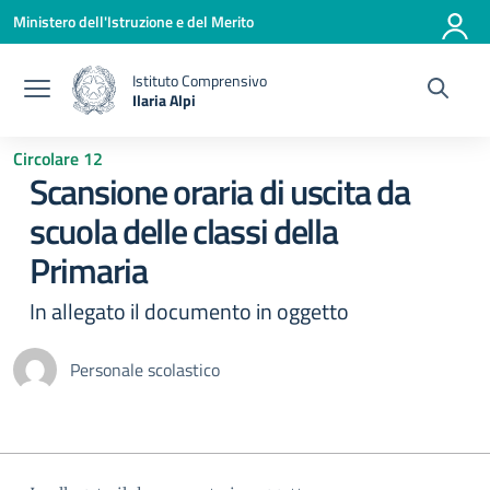
Vai ai contenuti
Vai al menu di navigazione
Vai al footer
Ministero dell'Istruzione e del Merito
Istituto Comprensivo
Ilaria Alpi
— Visita la pagina iniziale della scuola
Circolare 12
Scansione oraria di uscita da
scuola delle classi della
Primaria
In allegato il documento in oggetto
Personale scolastico