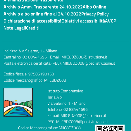
Archivio Amm. Trasparente 24.10.2022
Albo Online
Archivio albo online fino al 24.10.2022
Privacy Policy
Dichiarazione di accessibilità
Obiettivi accessibilità
AVCP
Note Legali
Crediti
Indirizzo:
Via Salerno, 1 - Milano
Centralino:
02 88444696
Email:
MIIC8DZ008@istruzione.it
Posta elettronica certificata (PEC):
MIIC8DZ008@pec.istruzione.it
Codice fiscale: 97505190153
Codice meccanografico:
MIIC8DZ008
Istituto Comprensivo
Ilaria Alpi
Via Salerno, 1 - Milano
Telefono: 02 88444696
E-mail: MIIC8DZ008@istruzione.it
PEC: MIIC8DZ008@pec.istruzione.it
Codice Meccanografico: MIIC8DZ008