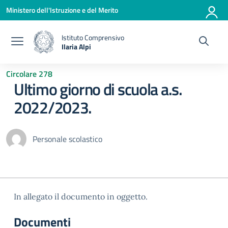
Vai ai contenuti
Vai al menu di navigazione
Vai al footer
Ministero dell'Istruzione e del Merito
Istituto Comprensivo
Ilaria Alpi
— Visita la pagina iniziale della scuola
Circolare 278
Ultimo giorno di scuola a.s.
2022/2023.
Personale scolastico
In allegato il documento in oggetto.
Documenti