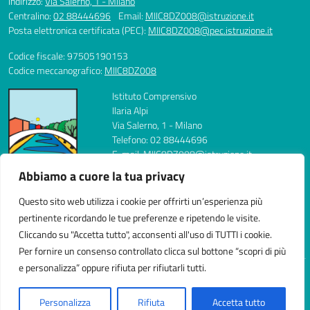
Indirizzo:
Via Salerno, 1 - Milano
Centralino:
02 88444696
Email:
MIIC8DZ008@istruzione.it
Posta elettronica certificata (PEC):
MIIC8DZ008@pec.istruzione.it
Codice fiscale: 97505190153
Codice meccanografico:
MIIC8DZ008
Istituto Comprensivo
Ilaria Alpi
Via Salerno, 1 - Milano
Telefono: 02 88444696
E-mail: MIIC8DZ008@istruzione.it
PEC: MIIC8DZ008@pec.istruzione.it
Abbiamo a cuore la tua privacy
Codice Meccanografico: MIIC8DZ008
Codice Fiscale: 97505190153
Questo sito web utilizza i cookie per offrirti un’esperienza più
FAX: 0288444704
pertinente ricordando le tue preferenze e ripetendo le visite.
Cliccando su "Accetta tutto", acconsenti all'uso di TUTTI i cookie.
Per fornire un consenso controllato clicca sul bottone “scopri di più
e personalizza” oppure rifiuta per rifiutarli tutti.
Idea e progetto di Designers Italia
Personalizza
Rifiuta
Accetta tutto