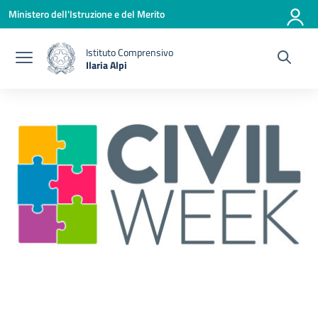
Vai ai contenuti
Vai al menu di navigazione
Vai al footer
Ministero dell'Istruzione e del Merito
Istituto Comprensivo
Ilaria Alpi
— Visita la pagina iniziale della scuola