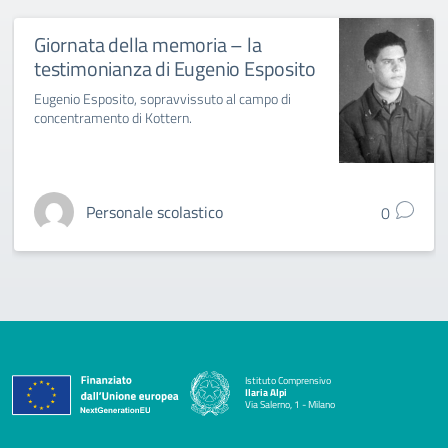
Giornata della memoria – la
testimonianza di Eugenio Esposito
Eugenio Esposito, sopravvissuto al campo di
concentramento di Kottern.
Personale scolastico
0
Istituto Comprensivo
Ilaria Alpi
Via Salerno, 1 - Milano
— Visita la pagina iniziale della scuola