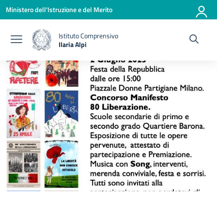
Vai ai contenuti
Vai al menu di navigazione
Vai al footer
Ministero dell'Istruzione e del Merito
Istituto Comprensivo
Ilaria Alpi
— Visita la pagina iniziale della scuola