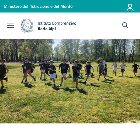
Vai ai contenuti
Vai al menu di navigazione
Vai al footer
Ministero dell'Istruzione e del Merito
Istituto Comprensivo
Ilaria Alpi
— Visita la pagina iniziale della scuola