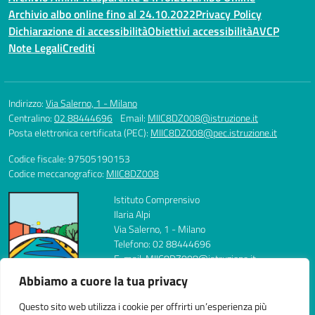
Archivio albo online fino al 24.10.2022
Privacy Policy
Dichiarazione di accessibilità
Obiettivi accessibilità
AVCP
Note Legali
Crediti
Indirizzo:
Via Salerno, 1 - Milano
Centralino:
02 88444696
Email:
MIIC8DZ008@istruzione.it
Posta elettronica certificata (PEC):
MIIC8DZ008@pec.istruzione.it
Codice fiscale: 97505190153
Codice meccanografico:
MIIC8DZ008
Istituto Comprensivo
Ilaria Alpi
Via Salerno, 1 - Milano
Telefono: 02 88444696
E-mail: MIIC8DZ008@istruzione.it
PEC: MIIC8DZ008@pec.istruzione.it
Abbiamo a cuore la tua privacy
Codice Meccanografico: MIIC8DZ008
Codice Fiscale: 97505190153
Questo sito web utilizza i cookie per offrirti un’esperienza più