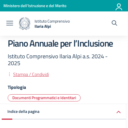
Vai ai contenuti
Vai al menu di navigazione
Vai al footer
Ministero dell'Istruzione e del Merito
Istituto Comprensivo
Ilaria Alpi
— Visita la pagina iniziale della scuola
Piano Annuale per l’Inclusione
Istituto Comprensivo Ilaria Alpi a.s. 2024 -
2025
Stampa / Condividi
Tipologia
Documenti Programmatici e Identitari
Indice della pagina