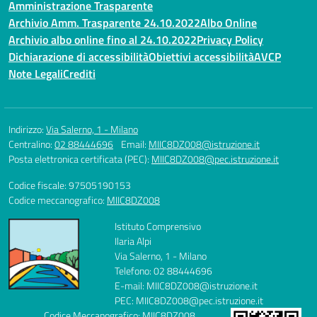
Amministrazione Trasparente
Archivio Amm. Trasparente 24.10.2022
Albo Online
Archivio albo online fino al 24.10.2022
Privacy Policy
Dichiarazione di accessibilità
Obiettivi accessibilità
AVCP
Note Legali
Crediti
Indirizzo:
Via Salerno, 1 - Milano
Centralino:
02 88444696
Email:
MIIC8DZ008@istruzione.it
Posta elettronica certificata (PEC):
MIIC8DZ008@pec.istruzione.it
Codice fiscale: 97505190153
Codice meccanografico:
MIIC8DZ008
Istituto Comprensivo
Ilaria Alpi
Via Salerno, 1 - Milano
Telefono: 02 88444696
E-mail: MIIC8DZ008@istruzione.it
PEC: MIIC8DZ008@pec.istruzione.it
Codice Meccanografico: MIIC8DZ008