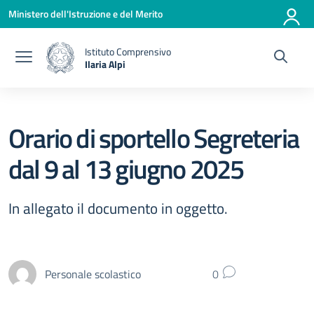
Vai ai contenuti
Vai al menu di navigazione
Vai al footer
Ministero dell'Istruzione e del Merito
Istituto Comprensivo
Ilaria Alpi
— Visita la pagina iniziale della scuola
Orario di sportello Segreteria
dal 9 al 13 giugno 2025
In allegato il documento in oggetto.
Personale scolastico
0