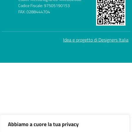
Codice Fiscale: 97505190153
FAX: 0288444704
Idea e progetto di Designers Italia
Abbiamo a cuore la tua privacy