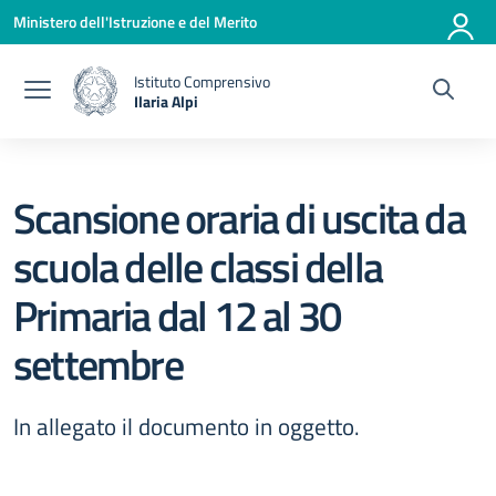
Vai ai contenuti
Vai al menu di navigazione
Vai al footer
Ministero dell'Istruzione e del Merito
Istituto Comprensivo
Ilaria Alpi
— Visita la pagina iniziale della scuola
Scansione oraria di uscita da
scuola delle classi della
Primaria dal 12 al 30
settembre
In allegato il documento in oggetto.