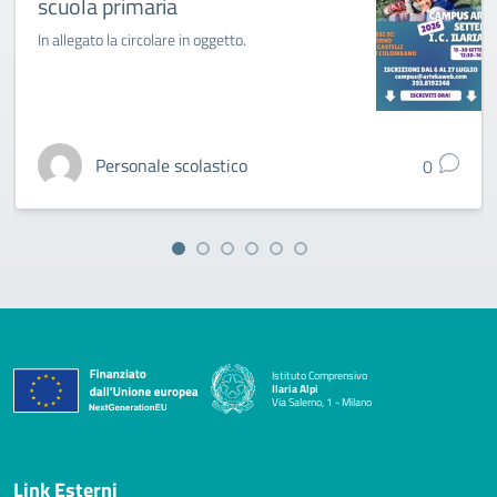
scuola primaria
In allegato la circolare in oggetto.
Personale scolastico
0
Istituto Comprensivo
Ilaria Alpi
Via Salerno, 1 - Milano
— Visita la pagina iniziale della scuola
Link Esterni