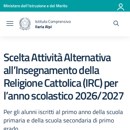
Vai ai contenuti
Vai al menu di navigazione
Vai al footer
Ministero dell'Istruzione e del Merito
Istituto Comprensivo
Ilaria Alpi
— Visita la pagina iniziale della scuola
Scelta Attività Alternativa
all’Insegnamento della
Religione Cattolica (IRC) per
l’anno scolastico 2026/2027
Per gli alunni iscritti al primo anno della scuola
primaria e della scuola secondaria di primo
grado.