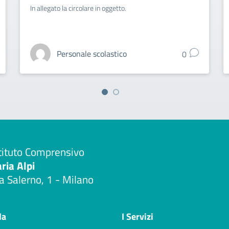
In allegato la circolare in oggetto.
Personale scolastico
0
tituto Comprensivo
aria Alpi
a Salerno, 1 - Milano
Visita la pagina iniziale della scuola
la
I Servizi