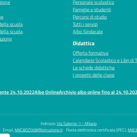
zione
Personale scolastico
Famiglie e studenti
ne
Percorsi di studio
della scuola
Tutti i servizi
della scuola
Albo Sindacale
azione
Didattica
Offerta formativa
Calendario Scolastico e Libri di 
Le schede didattiche
I progetti delle classi
rente 24.10.2022
Albo Online
Archivio albo online fino al 24.10.20
Indirizzo:
Via Salerno, 1 - Milano
Email:
MIIC8DZ008@istruzione.it
Posta elettronica certificata (PEC):
MIIC