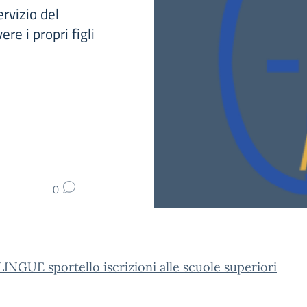
ervizio del
re i propri figli
0
NGUE sportello iscrizioni alle scuole superiori