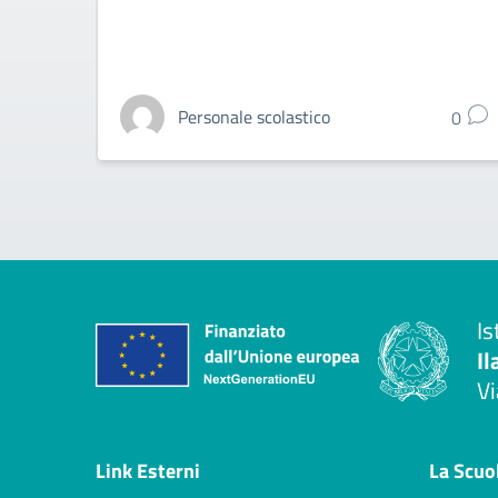
Personale scolastico
0
Is
Il
Vi
— 
Link Esterni
La Scuo