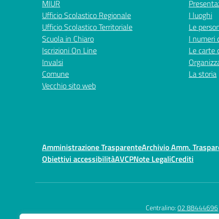
MIUR
Presenta
Ufficio Scolastico Regionale
I luoghi
Ufficio Scolastico Territoriale
Le perso
Scuola in Chiaro
I numeri 
Iscrizioni On Line
Le carte 
Invalsi
Organizz
Comune
La storia
Vecchio sito web
Amministrazione Trasparente
Archivio Amm. Traspa
Obiettivi accessibilità
AVCP
Note Legali
Crediti
Centralino:
02 88444696