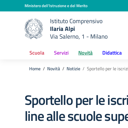
Vai ai contenuti
Vai al menu di navigazione
Vai al footer
Ministero dell'Istruzione e del Merito
Istituto Comprensivo
Ilaria Alpi
e della scuola
Via Salerno, 1 - Milano
— Visita la pagina iniziale del
Scuola
Servizi
Novità
Didattica
Home
Novità
Notizie
Sportello per le iscriz
Sportello per le iscr
line alle scuole supe