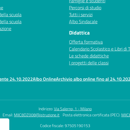
Famiglie e studenti
ne
Percorsi di studio
della scuola
Tutti i servizi
della scuola
Albo Sindacale
azione
Didattica
Offerta formativa
Calendario Scolastico e Libri di 
Le schede didattiche
I progetti delle classi
rente 24.10.2022
Albo Online
Archivio albo online fino al 24.10.20
Indirizzo:
Via Salerno, 1 - Milano
Email:
MIIC8DZ008@istruzione.it
Posta elettronica certificata (PEC):
MIIC
Codice fiscale: 97505190153