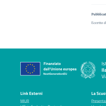
Pubblicat
Eccetto d
Is
Il
Vi
— 
Link Esterni
La Scuo
MIUR
Presenta