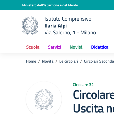
Vai ai contenuti
Vai al menu di navigazione
Vai al footer
Ministero dell'Istruzione e del Merito
Istituto Comprensivo
Ilaria Alpi
e della scuola
Via Salerno, 1 - Milano
— Visita la pagina iniziale del
Scuola
Servizi
Novità
Didattica
Home
Novità
Le circolari
Circolari Seconda
Circolare 32
Circolar
Uscita 