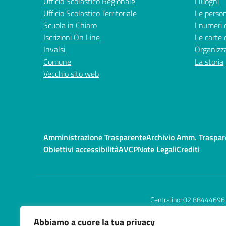
Ufficio Scolastico Regionale
I luoghi
Ufficio Scolastico Territoriale
Le perso
Scuola in Chiaro
I numeri 
Iscrizioni On Line
Le carte 
Invalsi
Organizz
Comune
La storia
Vecchio sito web
Amministrazione Trasparente
Archivio Amm. Traspa
Obiettivi accessibilità
AVCP
Note Legali
Crediti
Centralino:
02 88444696
Abbiamo a cuore la tua privacy