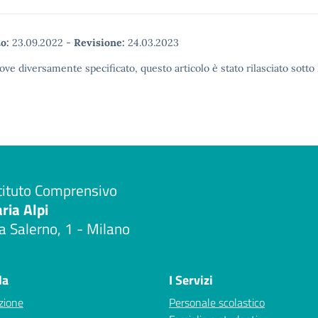
o:
23.09.2022
-
Revisione:
24.03.2023
ove diversamente specificato, questo articolo è stato rilasciato sott
tituto Comprensivo
aria Alpi
a Salerno, 1 - Milano
Visita la pagina iniziale della scuola
la
I Servizi
zione
Personale scolastico