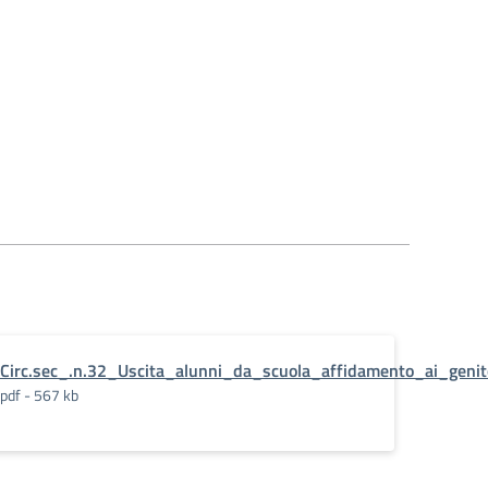
Circ.sec_.n.32_Uscita_alunni_da_scuola_affidamento_ai_genit
pdf - 567 kb