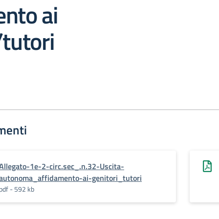
nto ai
/tutori
menti
Allegato-1e-2-circ.sec_.n.32-Uscita-
autonoma_affidamento-ai-genitori_tutori
pdf - 592 kb