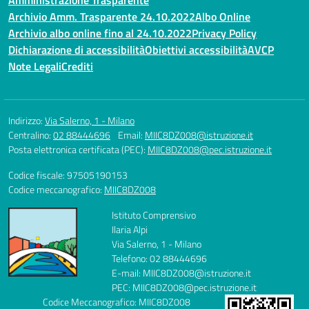
Amministrazione Trasparente
Archivio Amm. Trasparente 24.10.2022
Albo Online
Archivio albo online fino al 24.10.2022
Privacy Policy
Dichiarazione di accessibilità
Obiettivi accessibilità
AVCP
Note Legali
Crediti
Indirizzo:
Via Salerno, 1 - Milano
Centralino:
02 88444696
Email:
MIIC8DZ008@istruzione.it
Posta elettronica certificata (PEC):
MIIC8DZ008@pec.istruzione.it
Codice fiscale: 97505190153
Codice meccanografico:
MIIC8DZ008
Istituto Comprensivo
Ilaria Alpi
Via Salerno, 1 - Milano
Telefono: 02 88444696
E-mail: MIIC8DZ008@istruzione.it
PEC: MIIC8DZ008@pec.istruzione.it
Codice Meccanografico: MIIC8DZ008