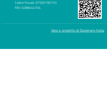
Codice Fiscale: 97505190153
FAX: 0288444704
Idea e progetto di Designers Italia